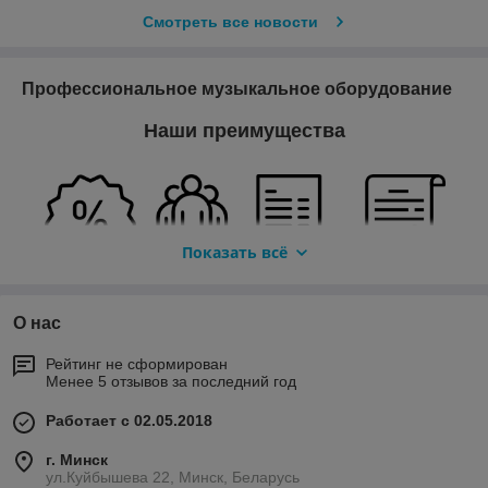
Смотреть все новости
Профессиональное музыкальное оборудование
Наши преимущества
Показать всё
Гибкая
Профессион
Официальна
Официальн
система
альный
я гарантия
ый
О нас
скидок
подход
импортер
Работая с
Покупая у
Специалисты
нами, Вы
Мы не
Рейтинг не сформирован
Менее 5 отзывов за последний год
нас, вы
нашей
можете быть
занимаемся
можете быть
компанией
уверены в
перепродаже
Работает с 02.05.2018
уверены в
без труда
добросовестн
й через
самой низкой
решат любые
ом
запутанную
г. Минск
розничной
ваши задачи
соблюдении
сеть
ул.Куйбышева 22, Минск, Беларусь
цене в
по подбору
всех
поставщиков.