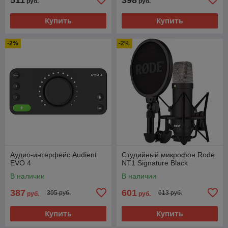
руб.
руб.
Купить
Купить
-2%
-2%
Аудио-интерфейс Audient
Студийный микрофон Rode
EVO 4
NT1 Signature Black
В наличии
В наличии
387
601
395 руб.
613 руб.
руб.
руб.
Купить
Купить