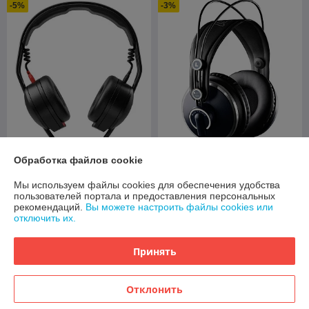
-5%
-3%
Студийные наушники RODE
Студийные наушники AKG
Обработка файлов cookie
NTH-50
K271 MKII
Мы используем файлы cookies для обеспечения удобства
В наличии
В наличии
пользователей портала и предоставления персональных
рекомендаций.
Вы можете настроить файлы cookies или
383
905
404 руб.
933 руб.
руб.
руб.
отключить их.
Купить
Купить
Принять
-2%
-2%
Отклонить