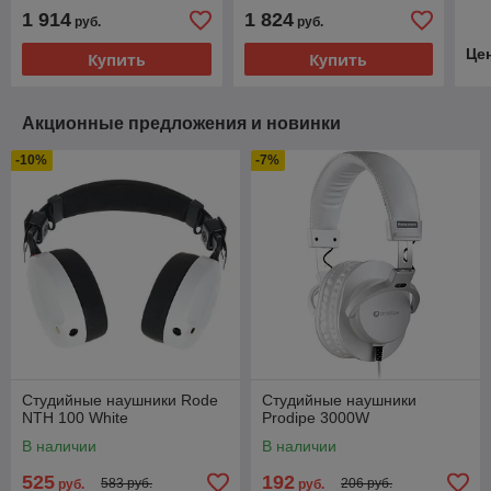
1 914
1 824
руб.
руб.
Це
Купить
Купить
Акционные предложения и новинки
-10%
-7%
Студийные наушники Rode
Студийные наушники
NTH 100 White
Prodipe 3000W
В наличии
В наличии
525
192
583 руб.
206 руб.
руб.
руб.