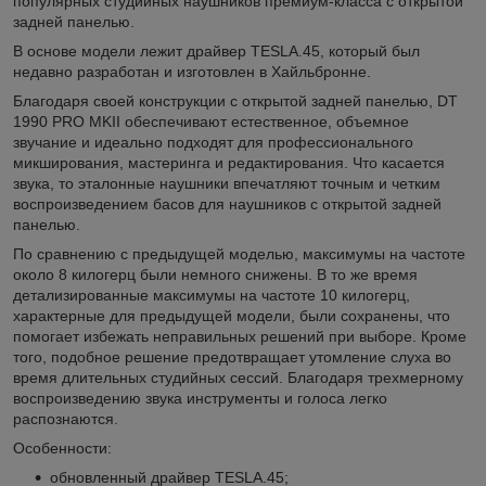
популярных студийных наушников премиум-класса с открытой
задней панелью.
В основе модели лежит драйвер TESLA.45, который был
недавно разработан и изготовлен в Хайльбронне.
Благодаря своей конструкции с открытой задней панелью, DT
1990 PRO MKII обеспечивают естественное, объемное
звучание и идеально подходят для профессионального
микширования, мастеринга и редактирования. Что касается
звука, то эталонные наушники впечатляют точным и четким
воспроизведением басов для наушников с открытой задней
панелью.
По сравнению с предыдущей моделью, максимумы на частоте
около 8 килогерц были немного снижены. В то же время
детализированные максимумы на частоте 10 килогерц,
характерные для предыдущей модели, были сохранены, что
помогает избежать неправильных решений при выборе. Кроме
того, подобное решение предотвращает утомление слуха во
время длительных студийных сессий. Благодаря трехмерному
воспроизведению звука инструменты и голоса легко
распознаются.
Особенности:
обновленный драйвер TESLA.45;