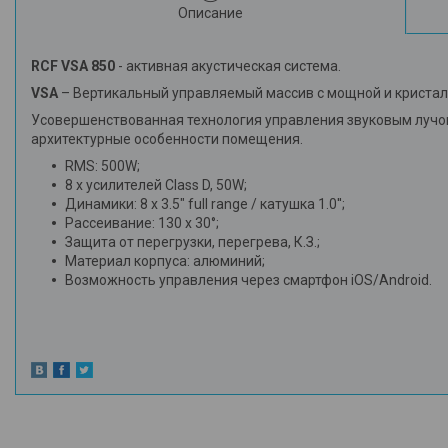
Описание
RCF VSA 850
- активная акустическая система.
VSA
– Вертикальный управляемый массив с мощной и кристал
Усовершенствованная технология управления звуковым лучом
архитектурные особенности помещения.
RMS: 500W;
8 x усилителей Class D, 50W;
Динамики: 8 x 3.5" full range / катушка 1.0'';
Рассеивание: 130 x 30°;
Защита от перегрузки, перегрева, К.З.;
Материал корпуса: алюминий;
Возможность управления через смартфон iOS/Android.