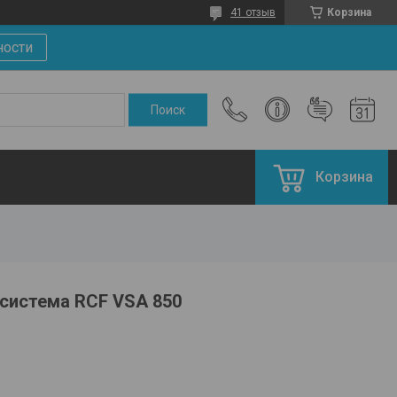
41 отзыв
Корзина
ности
Корзина
 система RCF VSA 850