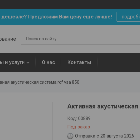
 дешевле? Предложим Вам цену ещё лучше!
подроб
ование
ы и услуги
О нас
Контакты
вная акустическая система rcf vsa 850
Активная акустическая
Код:
00889
Под заказ
Отправка с 20 августа 2026