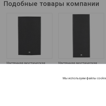
Подобные товары компании
Настенная акустическая
Настенная акустическая
система RCF M 801
система RCF M 602
Цену уточняйте
1 220
руб.
Мы используем файлы cookie