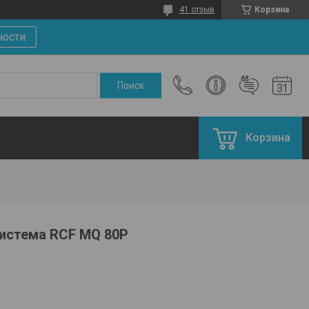
41 отзыв
Корзина
ности
Корзина
система RCF MQ 80P