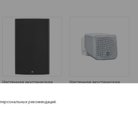
Настенная акустическая
Настенная акустическая
система RCF M 1201
система RCF MQ 30P
1 880
руб.
260
руб.
 персональных рекомендаций.