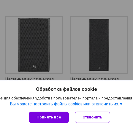
Настенная акустическая
Настенная акустическая
система RCF M 501
система RCF M 502
Обработка файлов cookie
Цену уточняйте
1 040
руб.
s для обеспечения удобства пользователей портала и предоставления
Вы можете настроить файлы cookies или отключить их.
Принять все
Отклонить