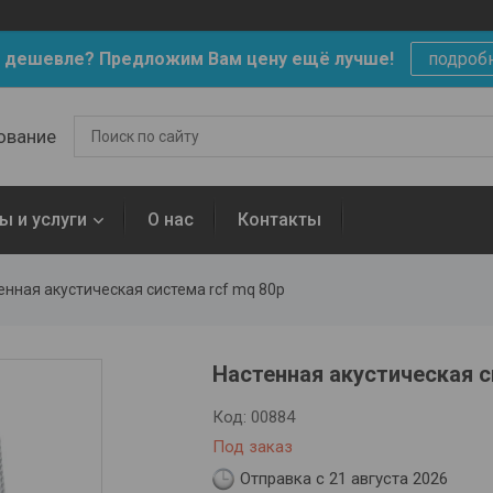
 дешевле? Предложим Вам цену ещё лучше!
подроб
ование
ы и услуги
О нас
Контакты
енная акустическая система rcf mq 80p
Настенная акустическая 
Код:
00884
Под заказ
Отправка с 21 августа 2026