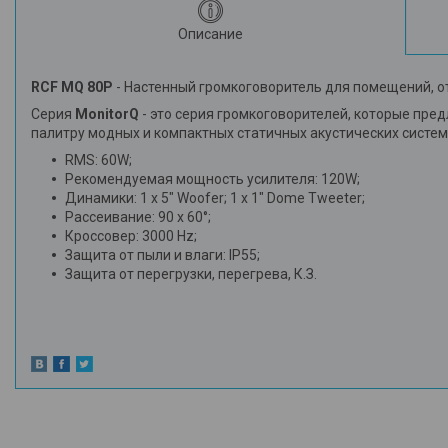
Описание
RCF MQ 80P
- Настенный громкоговоритель для помещений, о
Серия
MonitorQ
- это серия громкоговорителей, которые пр
палитру модных и компактных статичных акустических систем
RMS: 60W;
Рекомендуемая мощность усилителя: 120W;
Динамики: 1 x 5" Woofer; 1 x 1" Dome Tweeter;
Рассеивание: 90 x 60°;
Кроссовер: 3000 Hz;
Защита от пыли и влаги: IP55;
Защита от перегрузки, перегрева, К.З.