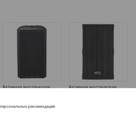
Активная акустическая
Активная акустическая
система RCF ART 935-A
система RCF TT 2-A
4 965
руб.
Цену уточняйте
 персональных рекомендаций.