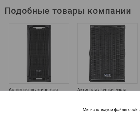
Подобные товары компании
Активная акустическая
Активная акустическая
система RCF TT 051-A
система RCF TT 25-A II
Цену уточняйте
7 570
руб.
Мы используем файлы cookie