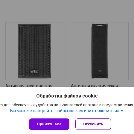
Активная акустическая
Активная акустическая
система RCF TT 22-A II
система RCF TT 052-A
Обработка файлов cookie
6 810
руб.
3 980
руб.
s для обеспечения удобства пользователей портала и предоставления
Вы можете настроить файлы cookies или отключить их.
Принять все
Отклонить