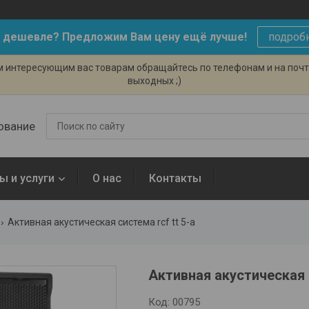
 дешевле? Предложим Вам цену ещё лучше!
подроб
ем интересующим вас товарам обращайтесь по телефонам и на поч
выходных ;)
ование
ы и услуги
О нас
Контакты
Активная акустическая система rcf tt 5-a
Активная акустическая 
Код:
00795