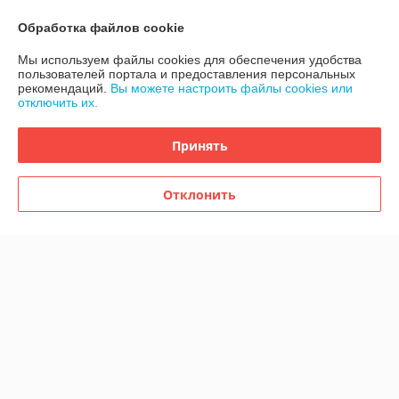
Обработка файлов cookie
Активный сабвуфер JBL
Комплект акустической
Мы используем файлы cookies для обеспечения удобства
EON718S
системы Behringer PPA200
пользователей портала и предоставления персональных
В наличии
В наличии
рекомендаций.
Вы можете настроить файлы cookies или
отключить их.
5 695
1 613
5 995 руб.
1 662 руб.
руб.
руб.
Принять
Купить
Купить
-2%
-2%
Отклонить
Активный сабвуфер JBL
Активная акустическая