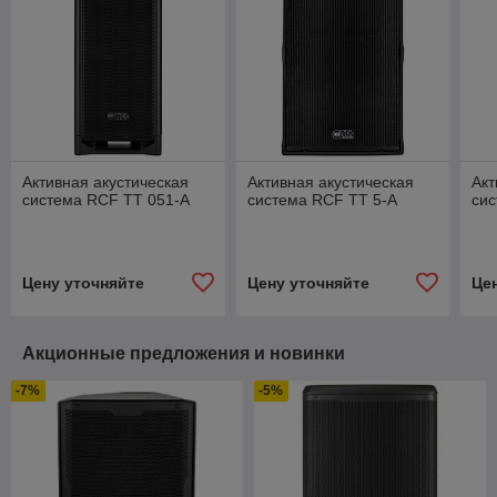
Активная акустическая
Активная акустическая
Акт
система RCF TT 051-A
система RCF TT 5-A
сис
Цену уточняйте
Цену уточняйте
Це
Акционные предложения и новинки
-7%
-5%