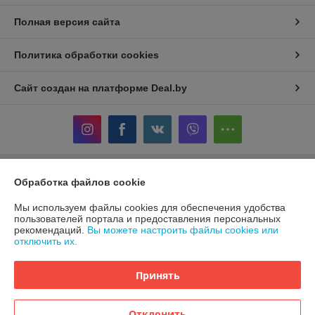
Полная версия сайта
Политика обработки cookies
Сайт создан на платформе Deal.by
Информация для покупателя
Обработка файлов cookie
Индивидуальный предприниматель:
ИП Терехов Александр Сергеевич
Мы используем файлы cookies для обеспечения удобства
220117, г. Минск, ул. Белецкого 24-86
пользователей портала и предоставления персональных
рекомендаций.
Вы можете настроить файлы cookies или
Регистрационный номер ЕГР: 192846264
отключить их.
УНП: 192846264
Принять
Регистрационный орган: Минский горисполком
Дата регистрации компании: 05.08.2021
Отклонить