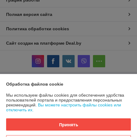
Полная версия сайта
Политика обработки cookies
Сайт создан на платформе Deal.by
Информация для покупателя
Обработка файлов cookie
Индивидуальный предприниматель:
ИП Терехов Александр Сергеевич
Мы используем файлы cookies для обеспечения удобства
220117, г. Минск, ул. Белецкого 24-86
пользователей портала и предоставления персональных
рекомендаций.
Вы можете настроить файлы cookies или
Регистрационный номер ЕГР: 192846264
отключить их.
УНП: 192846264
Принять
Регистрационный орган: Минский горисполком
Дата регистрации компании: 05.08.2021