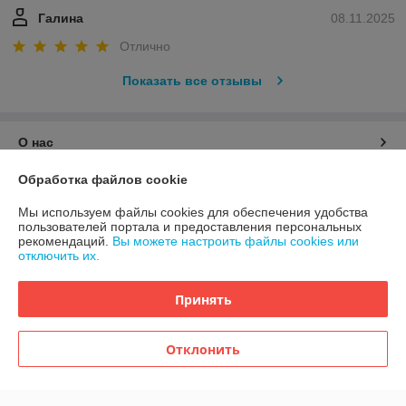
Галина
08.11.2025
Отлично
Показать все отзывы
О нас
Обработка файлов cookie
Контакты
Мы используем файлы cookies для обеспечения удобства
пользователей портала и предоставления персональных
Доставка и оплата
рекомендаций.
Вы можете настроить файлы cookies или
отключить их.
График работы
Принять
Полная версия сайта
Отклонить
Политика обработки cookies
Сайт создан на платформе Deal.by