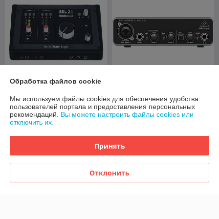
Обработка файлов cookie
Аудиоинтерфейс Solid State
Аудиоинтерфейс Behringer
Мы используем файлы cookies для обеспечения удобства
Logic SSL2 MK2
UMC22
пользователей портала и предоставления персональных
В наличии
В наличии
рекомендаций.
Вы можете настроить файлы cookies или
отключить их.
795
212
837 руб.
223 руб.
руб.
руб.
Принять
Купить
Купить
-2%
Отклонить