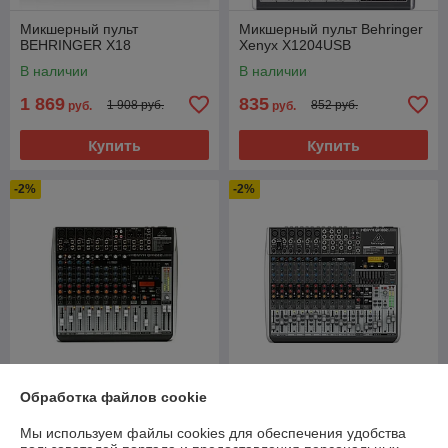
Микшерный пульт
Микшерный пульт Behringer
BEHRINGER X18
Xenyx X1204USB
В наличии
В наличии
1 869
835
1 908 руб.
852 руб.
руб.
руб.
Купить
Купить
-2%
-2%
Обработка файлов cookie
Микшерный пульт Behringer
Микшерный пульт Behringer
QX1222USB
QX1832USB
Мы используем файлы cookies для обеспечения удобства