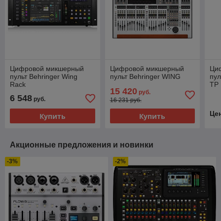
Цифровой микшерный
Цифровой микшерный
Ци
пульт Behringer Wing
пульт Behringer WING
пул
Rack
TP
15 420
руб.
6 548
руб.
16 231 руб.
Це
Купить
Купить
Акционные предложения и новинки
-3%
-2%