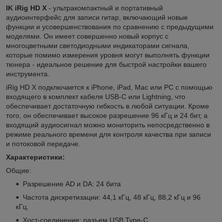
IK iRig HD X
- ультракомпактный и портативный
аудиоинтерфейс для записи гитар, включающий новые
функции и усовершенствования по сравнению с предыдущими
моделями. Он имеет совершенно новый корпус с
многоцветными светодиодными индикаторами сигнала,
которые помимо измерения уровня могут выполнять функции
тюнера - идеальное решение для быстрой настройки вашего
инструмента.
iRig HD X подключается к iPhone, iPad, Mac или PC с помощью
входящего в комплект кабеля USB-C или Lightning, что
обеспечивает достаточную гибкость в любой ситуации. Кроме
того, он обеспечивает высокое разрешение 96 кГц и 24 бит, а
входящий аудиосигнал можно мониторить непосредственно в
режиме реального времени для контроля качества при записи
и потоковой передаче.
Характеристики:
Общие:
Разрешение AD и DA: 24 бита
Частота дискретизации: 44,1 кГц, 48 кГц, 88,2 кГц и 96
кГц.
Хост-соединение: разъем USB Type-C