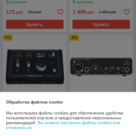
В наличии
В наличии
171
1 406
182 руб.
1 480 руб.
руб.
руб.
Купить
Купить
-5%
-5%
Обработка файлов cookie
Аудиоинтерфейс Solid State
Аудиоинтерфейс Behringer
Logic SSL2 MK2
UMC22
Мы используем файлы cookies для обеспечения удобства
В наличии
В наличии
пользователей портала и предоставления персональных
рекомендаций.
Вы можете настроить файлы cookies или
795
212
837 руб.
223 руб.
отключить их.
руб.
руб.