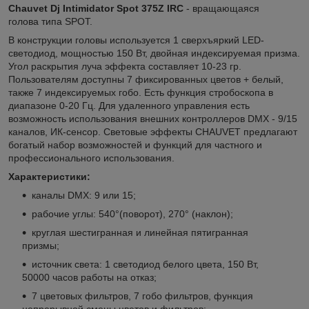
Chauvet Dj Intimidator Spot 375Z IRC
- вращающаяся
голова типа SPOT.
В конструкции головы используется 1 сверхъяркий LED-
светодиод, мощностью 150 Вт, двойная индексируемая призма.
Угол раскрытия луча эффекта составляет 10-23 гр.
Пользователям доступны 7 фиксированных цветов + белый,
также 7 индексируемых гобо. Есть функция стробоскопа в
диапазоне 0-20 Гц. Для удаленного управления есть
возможность использования внешних контроллеров DMX - 9/15
каналов, ИК-сенсор. Световые эффекты CHAUVET предлагают
богатый набор возможностей и функций для частного и
профессионального использования.
Характеристики:
каналы DMX: 9 или 15;
рабочие углы: 540°(поворот), 270° (наклон);
круглая шестигранная и линейная пятигранная
призмы;
источник света: 1 светодиод белого цвета, 150 Вт,
50000 часов работы на отказ;
7 цветовых фильтров, 7 гобо фильтров, функция
непрерывной смены цветов и фильтров;