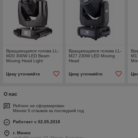
Вращающаяся голова LL-
Вращающаяся голова LL-
Вр
M20 300W LED Beam
M27 230W LED Moving
M1
Moving Head Light
Head
Mo
Цену уточняйте
Цену уточняйте
Це
О нас
Рейтинг не сформирован
Менее 5 отзывов за последний год
Работает с 02.05.2018
г. Минск
ул.Куйбышева 22, Минск, Беларусь