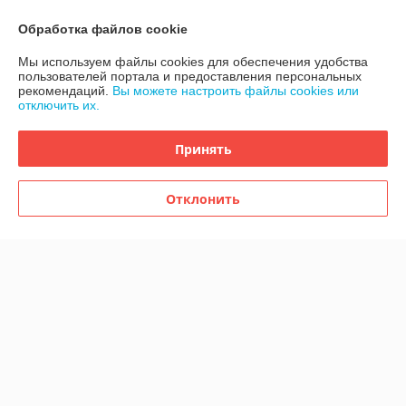
Обработка файлов cookie
Контакты
Мы используем файлы cookies для обеспечения удобства
пользователей портала и предоставления персональных
Доставка и оплата
рекомендаций.
Вы можете настроить файлы cookies или
отключить их.
График работы
Принять
Полная версия сайта
Отклонить
Политика обработки cookies
Сайт создан на платформе Deal.by
Информация для покупателя
Индивидуальный предприниматель:
ИП Терехов Александр Сергеевич