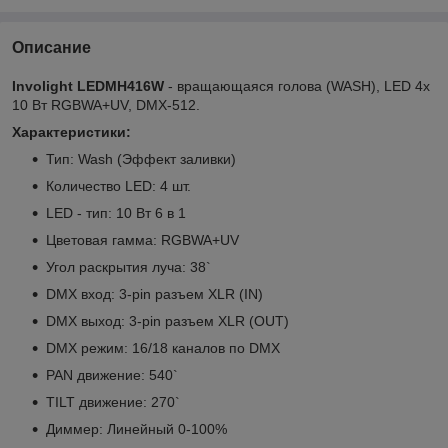
Описание
Involight LEDMH416W
- вращающаяся голова (WASH), LED 4x
10 Вт RGBWA+UV, DMX-512.
Характеристики:
Тип: Wash (Эффект заливки)
Количество LED: 4 шт.
LED - тип: 10 Вт 6 в 1
Цветовая гамма: RGBWA+UV
Угол раскрытия луча: 38`
DMX вход: 3-pin разъем XLR (IN)
DMX выход: 3-pin разъем XLR (OUT)
DMX режим: 16/18 каналов по DMX
PAN движение: 540`
TILT движение: 270`
Диммер: Линейный 0-100%