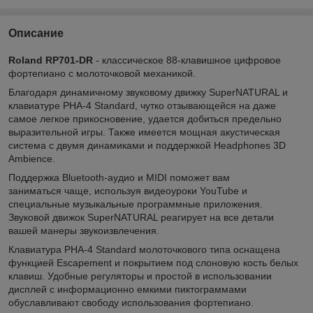
Описание
Roland RP701-DR
- классическое 88-клавишное цифровое
фортепиано с молоточковой механикой.
Благодаря динамичному звуковому движку SuperNATURAL и
клавиатуре PHA-4 Standard, чутко отзывающейся на даже
самое легкое прикосновение, удается добиться предельно
выразительной игры. Также имеется мощная акустическая
система с двумя динамиками и поддержкой Headphones 3D
Ambience.
Поддержка Bluetooth-аудио и MIDI поможет вам
заниматься чаще, используя видеоуроки YouTube и
специальные музыкальные программные приложения.
Звуковой движок SuperNATURAL реагирует на все детали
вашей манеры звукоизвлечения.
Клавиатура PHA-4 Standard молоточкового типа оснащена
функцией Escapement и покрытием под слоновую кость белых
клавиш. Удобные регуляторы и простой в использовании
дисплей с информационно емкими пиктограммами
обуславливают свободу использования фортепиано.