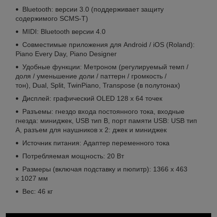
Bluetooth: версии 3.0 (поддерживает защиту
содержимого SCMS-T)
MIDI: Bluetooth версии 4.0
Совместимые приложения для Android / iOS (Roland):
Piano Every Day, Piano Designer
Удобные функции: Метроном (регулируемый темп /
доля / уменьшение доли / паттерн / громкость /
тон), Dual, Split, TwinPiano, Transpose (в полутонах)
Дисплей: графический OLED 128 x 64 точек
Разъемы: гнездо входа постоянного тока, входные
гнезда: миниджек, USB тип B, порт памяти USB: USB тип
A, разъем для наушников x 2: джек и миниджек
Источник питания: Адаптер переменного тока
Потребляемая мощность: 20 Вт
Размеры (включая подставку и пюпитр): 1366 х 463
х 1027 мм
Вес: 46 кг