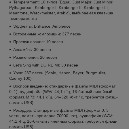
Temperament: 10 типов (Equal, Just Major, Just Minor,
Pythagorean, Kirnberger I, Kirnberger II, Kirnberger III,
Meantone, Werckmeister, Arabic), выбираемая клавиша
темперамента
Эффекты: Brilliance, Ambience
Встроенные композиции: 377 песен
Прослушивание: 10 песен
Ансамбль: 30 песен
Развлечения: 20 песен
Let's Sing with DO RE MI: 30 песен
Урок: 287 песен (Scale, Hanon, Beyer, Burgmuller,
Czerny 100)
Воспроизведение: стандартные файлы MIDI (формат
0, 1), аудиофайл (WAV: 44,1 кГц, 16-битный линейный
формат, MP3: 44,1 кГц, 64–320 кбит / с, требуется флэш-
память USB)
Рекордер: Стандартные файлы MIDI (формат 0, 3
части, память примерно 70000 нот), аудиофайл (WAV:
44,1 кГц, 16-битный линейный формат, требуется флэш-
память USB)