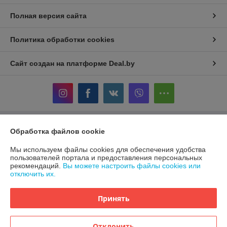
Полная версия сайта
Политика обработки cookies
Сайт создан на платформе Deal.by
Информация для покупателя
Обработка файлов cookie
Индивидуальный предприниматель:
ИП Терехов Александр Сергеевич
Мы используем файлы cookies для обеспечения удобства
220117, г. Минск, ул. Белецкого 24-86
пользователей портала и предоставления персональных
рекомендаций.
Вы можете настроить файлы cookies или
Регистрационный номер ЕГР: 192846264
отключить их.
УНП: 192846264
Принять
Регистрационный орган: Минский горисполком
Дата регистрации компании: 05.08.2021
Отклонить