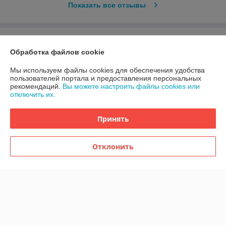
Показать все отзывы
О нас
Обработка файлов cookie
Контакты
Мы используем файлы cookies для обеспечения удобства
пользователей портала и предоставления персональных
рекомендаций.
Вы можете настроить файлы cookies или
Доставка и оплата
отключить их.
График работы
Принять
Полная версия сайта
Отклонить
Политика обработки cookies
Сайт создан на платформе Deal.by