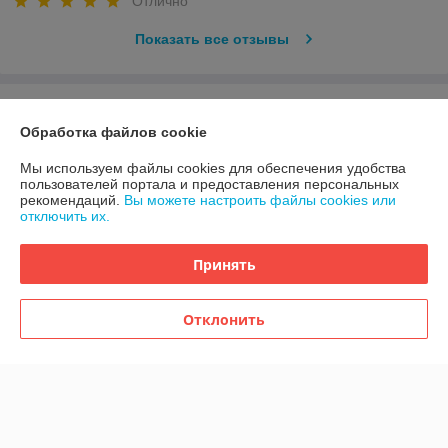
Отлично
Показать все отзывы
О нас
Обработка файлов cookie
Контакты
Мы используем файлы cookies для обеспечения удобства
пользователей портала и предоставления персональных
рекомендаций.
Вы можете настроить файлы cookies или
Доставка и оплата
отключить их.
График работы
Принять
Полная версия сайта
Отклонить
Политика обработки cookies
Сайт создан на платформе Deal.by