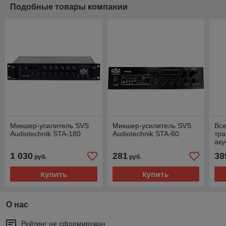
Подобные товары компании
Микшер-усилитель SVS
Микшер-усилитель SVS
Вс
Audiotechnik STA-180
Audiotechnik STA-60
тр
аку
SVS
1 030
281
38
руб.
руб.
60
Купить
Купить
О нас
Рейтинг не сформирован