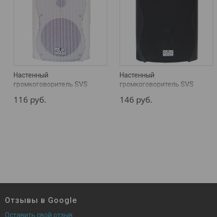
Настенный
Настенный
громкоговоритель SVS
громкоговоритель SVS
Audiotechnik WS-30 White
Audiotechnik WS-40 Black
116
руб.
146
руб.
Отзывы в Google
Оставить свой отзыв