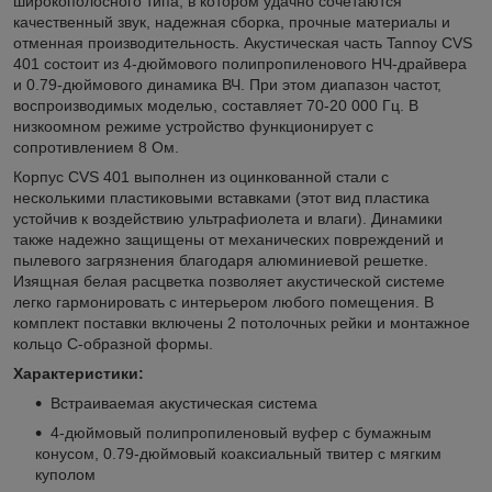
широкополосного типа, в котором удачно сочетаются
качественный звук, надежная сборка, прочные материалы и
отменная производительность. Акустическая часть Tannoy CVS
401 состоит из 4-дюймового полипропиленового НЧ-драйвера
и 0.79-дюймового динамика ВЧ. При этом диапазон частот,
воспроизводимых моделью, составляет 70-20 000 Гц. В
низкоомном режиме устройство функционирует с
сопротивлением 8 Ом.
Корпус CVS 401 выполнен из оцинкованной стали с
несколькими пластиковыми вставками (этот вид пластика
устойчив к воздействию ультрафиолета и влаги). Динамики
также надежно защищены от механических повреждений и
пылевого загрязнения благодаря алюминиевой решетке.
Изящная белая расцветка позволяет акустической системе
легко гармонировать с интерьером любого помещения. В
комплект поставки включены 2 потолочных рейки и монтажное
кольцо С-образной формы.
Характеристики:
Встраиваемая акустическая система
4-дюймовый полипропиленовый вуфер с бумажным
конусом, 0.79-дюймовый коаксиальный твитер с мягким
куполом