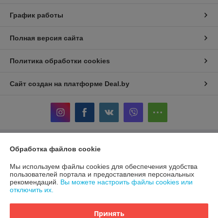
График работы
Полная версия сайта
Политика обработки cookies
Сайт создан на платформе Deal.by
Обработка файлов cookie
Информация для покупателя
Индивидуальный предприниматель:
ИП Терехов Александр Сергеевич
Мы используем файлы cookies для обеспечения удобства
220117, г. Минск, ул. Белецкого 24-86
пользователей портала и предоставления персональных
рекомендаций.
Вы можете настроить файлы cookies или
Регистрационный номер ЕГР: 192846264
отключить их.
УНП: 192846264
Принять
Регистрационный орган: Минский горисполком