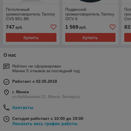
Потолочный
Подвесной
По
громкоговоритель Tannoy
громкоговоритель Tannoy
гро
CVS 801-BK
OCV 6
Con
747
1 569
83
руб.
руб.
Купить
Купить
О нас
Рейтинг не сформирован
Менее 5 отзывов за последний год
Работает с 02.05.2018
г. Минск
ул.Куйбышева 22, Минск, Беларусь
Контакты
Сегодня работает с 10:00 до 19:00
Показать весь график работы