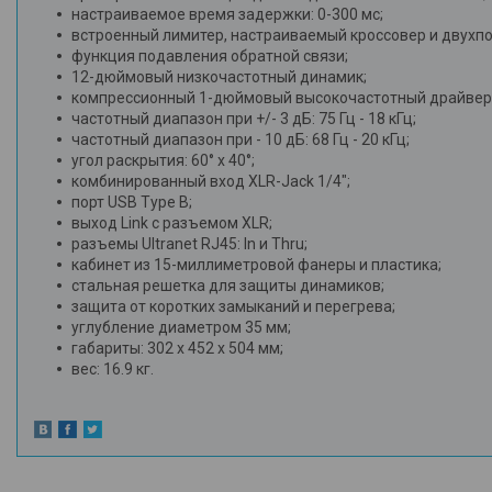
настраиваемое время задержки: 0-300 мс;
встроенный лимитер, настраиваемый кроссовер и двухп
функция подавления обратной связи;
12-дюймовый низкочастотный динамик;
компрессионный 1-дюймовый высокочастотный драйвер
частотный диапазон при +/- 3 дБ: 75 Гц - 18 кГц;
частотный диапазон при - 10 дБ: 68 Гц - 20 кГц;
угол раскрытия: 60° х 40°;
комбинированный вход XLR-Jack 1/4";
порт USB Type B;
выход Link с разъемом XLR;
разъемы Ultranet RJ45: In и Thru;
кабинет из 15-миллиметровой фанеры и пластика;
стальная решетка для защиты динамиков;
защита от коротких замыканий и перегрева;
углубление диаметром 35 мм;
габариты: 302 х 452 х 504 мм;
вес: 16.9 кг.