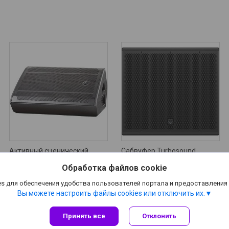
Активный сценический
Сабвуфер Turbosound
монитор DAS Audio Action-
NuQ115B-AN
Обработка файлов cookie
M512A
Цену уточняйте
4 575
руб.
s для обеспечения удобства пользователей портала и предоставления
Вы можете настроить файлы cookies или отключить их.
Принять все
Отклонить