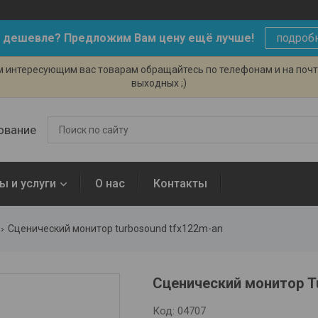
 дешевле? Предложим Вам цену ещё лучше!
подроб
ем интересующим вас товарам обращайтесь по телефонам и на поч
выходных ;)
ование
ы и услуги
О нас
Контакты
Сценический монитор turbosound tfx122m-an
Сценический монитор 
Код:
04707