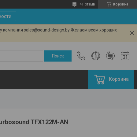
41 отзыв
Корзина
ности
ту компания sales@sound-design.by Желаем всем хороших
Корзина
Turbosound TFX122M-AN