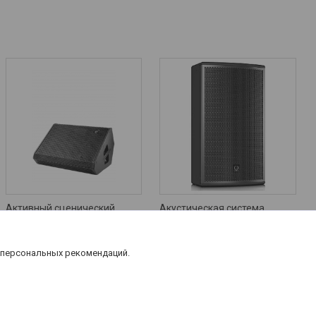
Активный сценический
Акустическая система
монитор DAS Audio Ara-
Turbosound NuQ122-AN
M210
Цену уточняйте
4 545
руб.
 персональных рекомендаций.