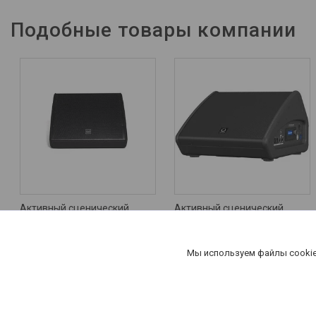
Подобные товары компании
Активный сценический
Активный сценический
монитор SVS Audiotechnik
монитор Turbosound
ST-M12A
TFM122M-AN
1 993
руб.
7 027
руб.
Мы используем файлы cookie