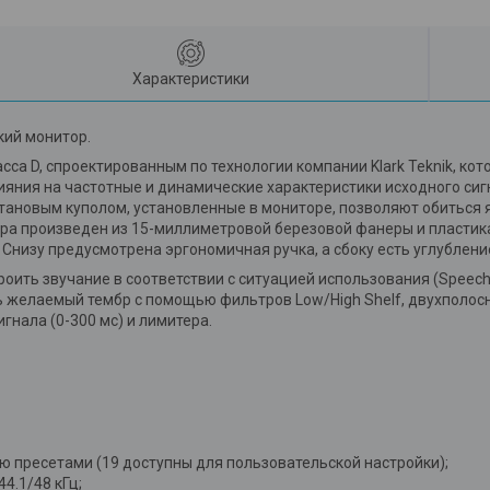
Характеристики
кий монитор.
 D, спроектированным по технологии компании Klark Teknik, кото
лияния на частотные и динамические характеристики исходного си
ановым куполом, установленные в мониторе, позволяют обиться яс
а произведен из 15-миллиметровой березовой фанеры и пластика,
Снизу предусмотрена эргономичная ручка, а сбоку есть углублени
ть звучание в соответствии с ситуацией использования (Speech, 
оить желаемый тембр с помощью фильтров Low/High Shelf, двухпол
гнала (0-300 мс) и лимитера.
-ю пресетами (19 доступны для пользовательской настройки);
4.1/48 кГц;