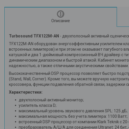
Описание
Turbosound TFX122M-AN
- двухполосный активный сценичес
TFX122M-AN оборудован энергоэффективным усилителем класса
встроенных лимитеров) и при этом не оказывает пагубного в
катушкой и два 1-дюймовый компрессионный ВЧ драйвер с тит
динамическим диапазоном и быстрой атакой. Кабинет монитор
надежностью, а также отличными акустическими свойствами. 
Высококачественный DSP процессор позволяет быстро подстрои
(Stand, Wall, Corner). Кроме того, вы можете вручную настр
кроссовера, функции подавления обратной связи, задержки си
Характеристики:
двухполосный активный монитор;
усилитель класса D;
максимальный уровень звукового давления SPL: 125 дБ;
максимальная мощность без учета лимитера: 1100 Ватт;
встроенный DSP процессор от компании Klark Teknik с 20
преобразователь А/Ц/А для соединения Ultranet: 24 бит, 4