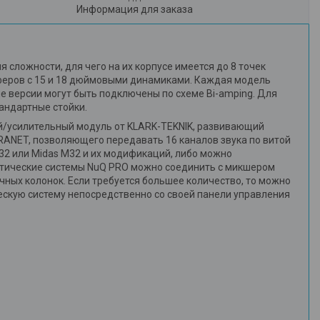
Информация для заказа
 сложности, для чего на их корпусе имеется до 8 точек
вуферов с 15 и 18 дюймовыми динамиками. Каждая модель
ые версии могут быть подключены по схеме Bi-amping. Для
тандартные стойки.
ый/усилительный модуль от KLARK-TEKNIK, развивающий
RANET, позволяющего передавать 16 каналов звука по витой
32 или Midas M32 и их модификаций, либо можно
устические системы NuQ PRO можно соединить с микшером
ных колонок. Если требуется большее количество, то можно
ескую систему непосредственно со своей панели управления