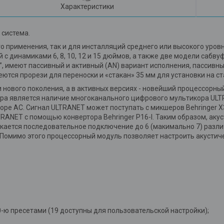
Характеристики
 система.
применения, так и для инсталляций среднего или высокого уровня
 с динамиками 6, 8, 10, 12 и 15 дюймов, а также две модели саб
6”, имеют пассивный и активный (AN) вариант исполнения, пассивн
ются прорези для переноски и «стакан» 35 мм для установки на с
 нового поколения, а в активных версиях - новейший процессорн
ора является наличие многоканального цифрового мультикора ULT
оре АС. Сигнал ULTRANET может поступать с микшеров Behringer X
RANET с помощью конвертора Behringer P16-I. Таким образом, ак
кается последовательное подключение до 6 (макимально 7) различ
 Помимо этого процессорный модуль позволяет настроить акустич
0-ю пресетами (19 доступны для пользовательской настройки);