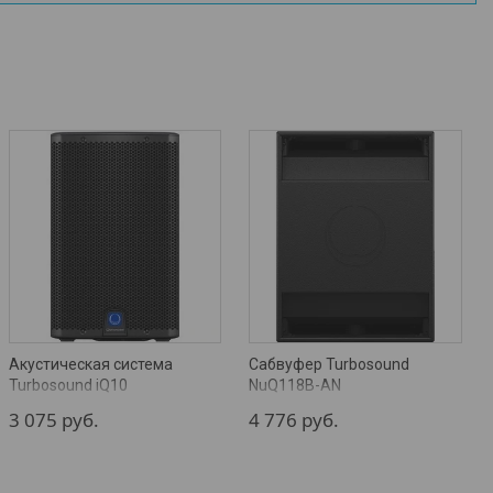
Акустическая система
Сабвуфер Turbosound
Turbosound iQ10
NuQ118B-AN
3 075
руб.
4 776
руб.