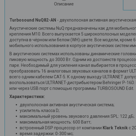
Описание
Turbosound NuQ82-AN
- двухполосная активная акустическая
Акустические системы NuQ предназначены как для мобильного 
крепления М10. Всего выпускается 5 широкополосных моделей
доступна в чёрном или белом (WH) цвете. Все модели, кроме 
мобильного использования в корпусе акустических систем име
В акустических системах использованы динамические головки
пиковую мощность до 3000 Вт. Одним из достоинств процесс
паре. Необходимый для усиления канал выбирается в процесс
преобразовать 16 аналоговых звуковых каналов в формат ULT
всего одним кабелем CAT-5. К одному выходу ULTRANET допус
воспользоваться ULTRANET-дистрибьютером Behringer P-16D.
или через USB порт с помощью программы TURBOSOUND Edit.
Характеристики:
двухполосная активная акустическая система;
усилитель класса D;
максимальный уровень звукового давления SPL: 122 дБ;
максимальная мощность: 600 Ватт;
встроенный DSP процессор от компании
Klark Teknik
с 2
время задержки: 0-300 мс;