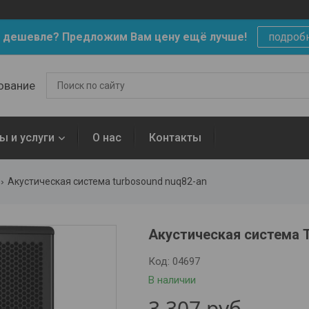
 дешевле? Предложим Вам цену ещё лучше!
подроб
ование
ы и услуги
О нас
Контакты
Акустическая система turbosound nuq82-an
Акустическая система 
Код:
04697
В наличии
3 307
руб.