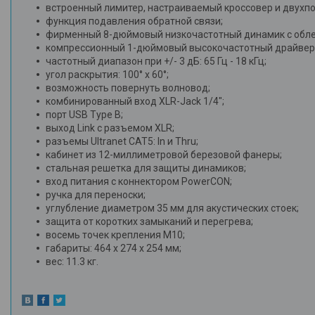
встроенный лимитер, настраиваемый кроссовер и двухп
функция подавления обратной связи;
фирменный 8-дюймовый низкочастотный динамик с обле
компрессионный 1-дюймовый высокочастотный драйвер
частотный диапазон при +/- 3 дБ: 65 Гц - 18 кГц;
угол раскрытия: 100° х 60°;
возможность повернуть волновод;
комбинированный вход XLR-Jack 1/4";
порт USB Type B;
выход Link с разъемом XLR;
разъемы Ultranet CAT5: In и Thru;
кабинет из 12-миллиметровой березовой фанеры;
стальная решетка для защиты динамиков;
вход питания с коннектором PowerCON;
ручка для переноски;
углубление диаметром 35 мм для акустических стоек;
защита от коротких замыканий и перегрева;
восемь точек крепления M10;
габариты: 464 х 274 х 254 мм;
вес: 11.3 кг.