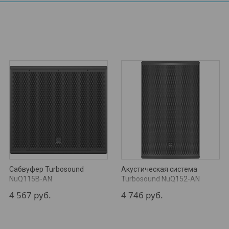
Сабвуфер Turbosound
Акустическая система
NuQ115B-AN
Turbosound NuQ152-AN
4 567
руб.
4 746
руб.