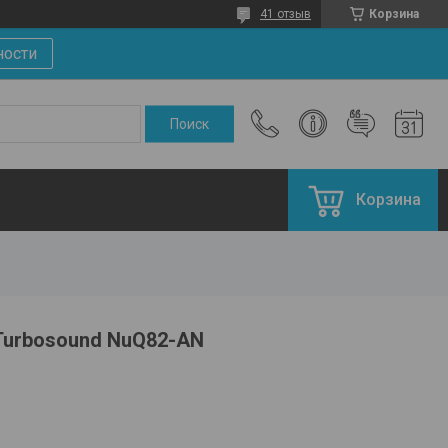
41 отзыв
Корзина
ности
Корзина
Turbosound NuQ82-AN