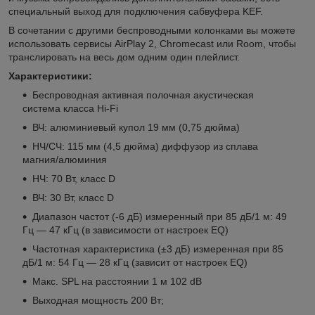
специальный выход для подключения сабвуфера KEF.
В сочетании с другими беспроводными колонками вы можете
использовать сервисы AirPlay 2, Chromecast или Room, чтобы
транслировать на весь дом одним один плейлист.
Характеристики:
Беспроводная активная полочная акустическая
система класса Hi-Fi
ВЧ: алюминиевый купол 19 мм (0,75 дюйма)
НЧ/СЧ: 115 мм (4,5 дюйма) диффузор из сплава
магния/алюминия
НЧ: 70 Вт, класс D
ВЧ: 30 Вт, класс D
Диапазон частот (-6 дБ) измеренный при 85 дБ/1 м: 49
Гц — 47 кГц (в зависимости от настроек EQ)
Частотная характеристика (±3 дБ) измеренная при 85
дБ/1 м: 54 Гц — 28 кГц (зависит от настроек EQ)
Макс. SPL на расстоянии 1 м 102 dB
Выходная мощность 200 Вт;