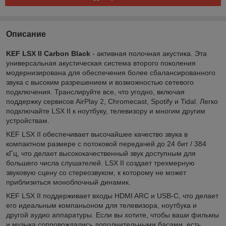
Описание
KEF LSX II Carbon Black
- активная полочная акустика. Эта
универсальная акустическая система второго поколения
модернизирована для обеспечения более сбалансированного
звука с высоким разрешением и возможностью сетевого
подключения. Транслируйте все, что угодно, включая
поддержку сервисов AirPlay 2, Chromecast, Spotify и Tidal. Легко
подключайте LSX II к ноутбуку, телевизору и многим другим
устройствам.
KEF LSX II обеспечивает высочайшее качество звука в
компактном размере с потоковой передачей до 24 бит / 384
кГц, что делает высококачественный звук доступным для
большего числа слушателей. LSX II создает трехмерную
звуковую сцену со стереозвуком, к которому не может
приблизиться моноблочный динамик.
KEF LSX II поддерживает входы HDMI ARC и USB-C, что делает
его идеальным компаньоном для телевизора, ноутбука и
другой аудио аппаратуры. Если вы хотите, чтобы ваши фильмы
и музыка сопровождались дополнительными басами, есть