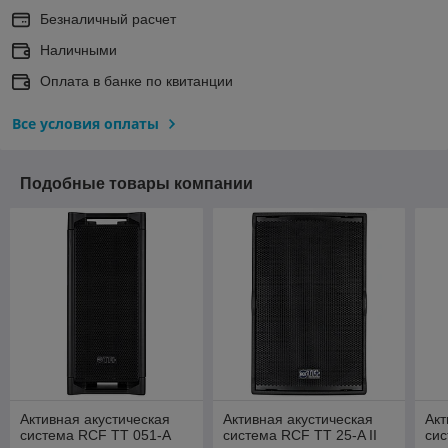
Безналичный расчет
Наличными
Оплата в банке по квитанции
Все условия оплаты
Подобные товары компании
Активная акустическая
Активная акустическая
Акт
система RCF TT 051-A
система RCF TT 25-A II
сис