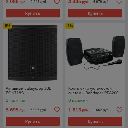
2 086
4 445
2 243 руб.
4 679 руб.
руб.
руб.
Купить
Купить
-5%
-3%
Активный сабвуфер JBL
Комплект акустической
EON718S
системы Behringer PPA200
В наличии
В наличии
5 695
1 613
5 995 руб.
1 662 руб.
руб.
руб.
Купить
Купить