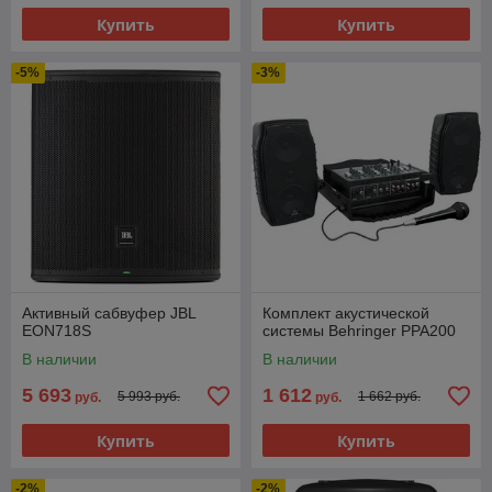
Купить
Купить
-5%
-3%
Активный сабвуфер JBL
Комплект акустической
EON718S
системы Behringer PPA200
В наличии
В наличии
5 693
1 612
5 993 руб.
1 662 руб.
руб.
руб.
Купить
Купить
-2%
-2%