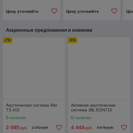
Цену уточняйте
Цену уточняйте
Це
Акционные предложения и новинки
-7%
-5%
Акустическая система Alto
Активная акустическая
TS 415
система JBL EON715
В наличии
В наличии
2 085
4 444
2 242 руб.
4 678 руб.
руб.
руб.