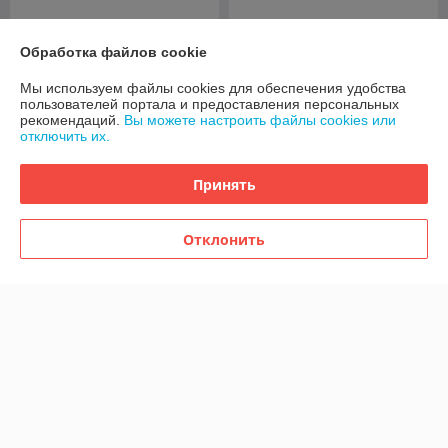
Обработка файлов cookie
Мы используем файлы cookies для обеспечения удобства
пользователей портала и предоставления персональных
рекомендаций.
Вы можете настроить файлы cookies или
отключить их.
Активный сабвуфер
Активный сабвуфер
Behringer B1500XP
Behringer B1800XP
Принять
В наличии
В наличии
2 710
2 915
Отклонить
2 765 руб.
2 974 руб.
руб.
руб.
Купить
Купить
Показать ещё
О нас
Рейтинг не сформирован
Менее 5 отзывов за последний год