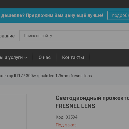
 дешевле? Предложим Вам цену ещё лучше!
подроб
ование
ы и услуги
О нас
Контакты
ктор ll-l177 300w rgbalc led 175mm fresnel lens
Светодиоидный прожекто
FRESNEL LENS
Код:
03584
Под заказ