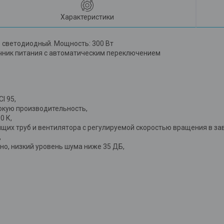
Характеристики
р светодиодный. Мощность: 300 Вт
очник питания с автоматическим переключением
I 95,
окую производительность,
0 К,
х труб и вентилятора с регулируемой скоростью вращения в зав
,
о, низкий уровень шума ниже 35 ДБ,
бора.