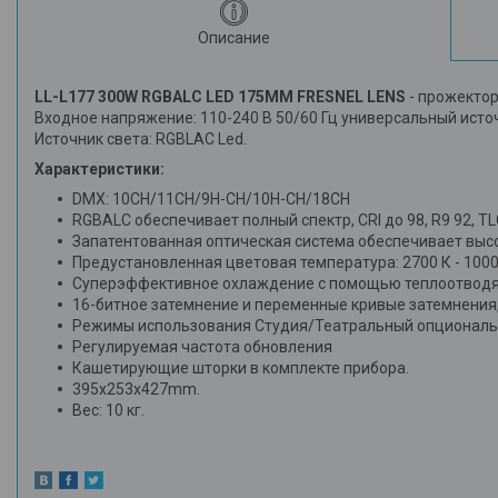
Описание
LL-L177 300W RGBALC LED 175MM FRESNEL LENS
- прожекто
Входное напряжение: 110-240 В 50/60 Гц универсальный ист
Источник света: RGBLAC Led.
Характеристики:
DMX: 10CH/11CH/9H-CH/10H-CH/18CH
RGBALC обеспечивает полный спектр, CRI до 98, R9 92, TLC
Запатентованная оптическая система обеспечивает выс
Предустановленная цветовая температура: 2700 К - 1000
Суперэффективное охлаждение с помощью теплоотводящи
16-битное затемнение и переменные кривые затемнения
Режимы использования Студия/Театральный опциональн
Регулируемая частота обновления
Кашетирующие шторки в комплекте при
395x253x427mm.
Вес: 10 кг.