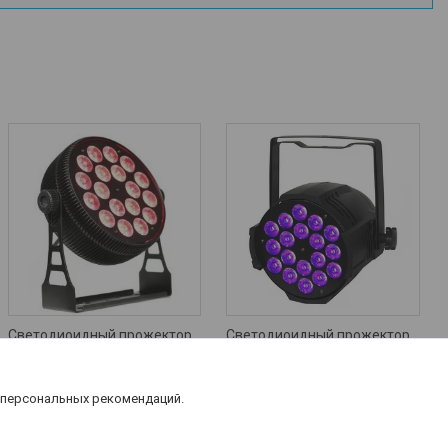
Светодиоидный прожектор
Светодиоидный прожектор
LL-L163 18х15W 6-in-1 Slim
LL-L08D 18x12W 6in1 RGBW
LED Par
LED Par Light
Цену уточняйте
Цену уточняйте
 персональных рекомендаций.