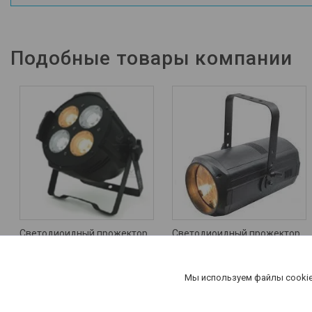
Подобные товары компании
Светодиоидный прожектор
Светодиоидный прожектор
LL-L06 4х50W WW/CW LED
LL-L181А 300W WW/CW 2 in 1
Par Light
LED Zoom Par
Цену уточняйте
Цену уточняйте
Мы используем файлы cookie