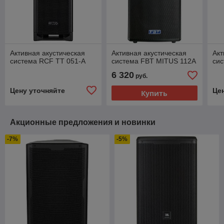
Активная акустическая
Активная акустическая
Акт
система RCF TT 051-A
система FBT MITUS 112A
сис
6 320
руб.
Цену уточняйте
Це
Купить
Акционные предложения и новинки
-7%
-5%