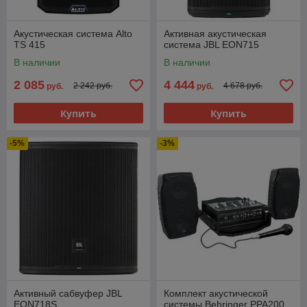
Акустическая система Alto
Активная акустическая
TS 415
система JBL EON715
В наличии
В наличии
2 085
4 444
2 242 руб.
4 678 руб.
руб.
руб.
Купить
Купить
-5%
-3%
Активный сабвуфер JBL
Комплект акустической
EON718S
системы Behringer PPA200