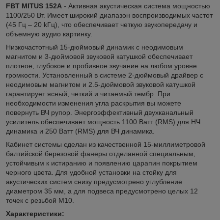
FBT MITUS 152A
- Активная акустическая система мощностью
1100/250 Вт. Имеет широкий диапазон воспроизводимых частот
(45 Гц – 20 kГц), что обеспечивает четкую звукопередачу и
объемную аудио картинку.
Низкочастотный 15-дюймовый динамик с неодимовым
магнитом и 3-дюймовой звуковой катушкой обеспечивает
плотное, глубокое и пробивное звучание на любом уровне
громкости. Установленный в системе 2-дюймовый драйвер с
неодимовым магнитом и 2.5-дюймовой звуковой катушкой
гарантирует ясный, четкий и читаемый тембр. При
необходимости изменения угла раскрытия вы можете
повернуть ВЧ рупор. Энергоэффективный двухканальный
усилитель обеспечивает мощность 1100 Ватт (RMS) для НЧ
динамика и 250 Ватт (RMS) для ВЧ динамика.
Кабинет системы сделан из качественной 15-миллиметровой
балтийской березовой фанеры отделанной специальным,
устойчивым к истиранию и появлению царапин покрытием
черного цвета. Для удобной установки на стойку для
акустических систем снизу предусмотрено углубление
диаметром 35 мм, а для подвеса предусмотрено целых 12
точек с резьбой M10.
Характеристики: