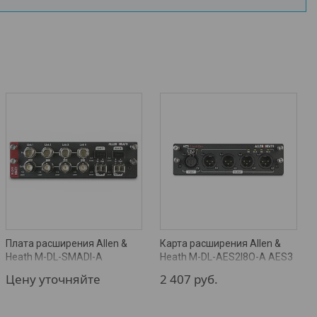
Плата расширения Allen &
Карта расширения Allen &
Heath M-DL-SMADI-A
Heath M-DL-AES2I8O-A AES3
Цену уточняйте
2 407
руб.