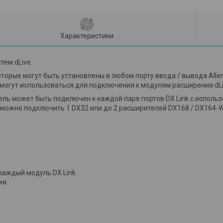
Характеристики
тем dLive.
торые могут быть установлены в любом порту ввода / вывода Allen 
ые могут использоваться для подключения к модулям расширения d
ль может быть подключен к каждой паре портов DX Link с исполь
 можно подключить 1 DX32 или до 2 расширителей DX168 / DX164-W
 каждый модуль DX Link
ия