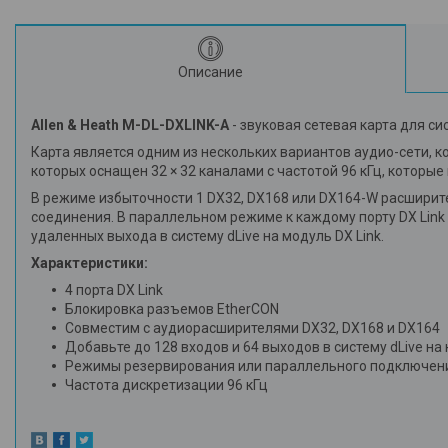
Описание
Allen & Heath M-DL-DXLINK-A
- звуковая сетевая карта для сис
Карта является одним из нескольких вариантов аудио-сети, ко
которых оснащен 32 × 32 каналами с частотой 96 кГц, котор
В режиме избыточности 1 DX32, DX168 или DX164-W расширите
соединения. В параллельном режиме к каждому порту DX Link
удаленных выхода в систему dLive на модуль DX Link.
Характеристики:
4 порта DX Link
Блокировка разъемов EtherCON
Совместим с аудиорасширителями DX32, DX168 и DX164
Добавьте до 128 входов и 64 выходов в систему dLive на
Режимы резервирования или параллельного подключен
Частота дискретизации 96 кГц