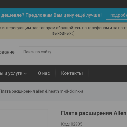
 дешевле? Предложим Вам цену ещё лучше!
подроб
ем интересующим вас товарам обращайтесь по телефонам и на поч
выходных ;)
ование
ы и услуги
О нас
Контакты
Плата расширения allen & heath m-dl-dxlink-a
Плата расширения Allen
Код:
02935