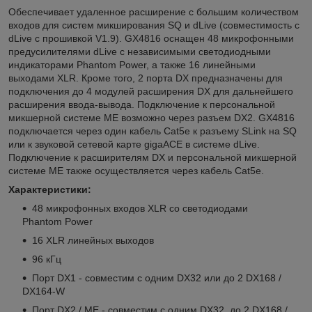
Обеспечивает удаленное расширение с большим количеством
входов для систем микширования SQ и dLive (совместимость с
dLive с прошивкой V1.9). GX4816 оснащен 48 микрофонными
предусилителями dLive с независимыми светодиодными
индикаторами Phantom Power, а также 16 линейными
выходами XLR. Кроме того, 2 порта DX предназначены для
подключения до 4 модулей расширения DX для дальнейшего
расширения ввода-вывода. Подключение к персональной
микшерной системе ME возможно через разъем DX2. GX4816
подключается через один кабель Cat5e к разъему SLink на SQ
или к звуковой сетевой карте gigaACE в системе dLive.
Подключение к расширителям DX и персональной микшерной
системе ME также осуществляется через кабель Cat5e.
Характеристики:
48 микрофонных входов XLR со светодиодами
Phantom Power
16 XLR линейных выходов
96 кГц
Порт DX1 - совместим с одним DX32 или до 2 DX168 /
DX164-W
Порт DX2 / ME - совместим с одним DX32, до 2 DX168 /