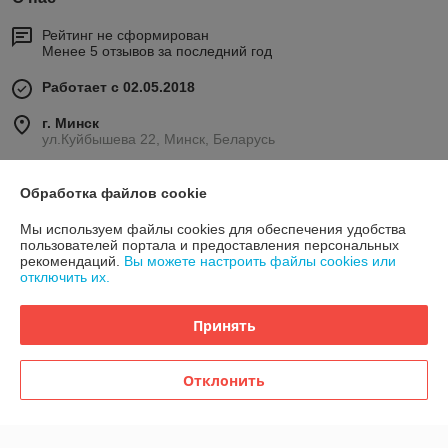
Рейтинг не сформирован
Менее 5 отзывов за последний год
Работает с 02.05.2018
г. Минск
ул.Куйбышева 22, Минск, Беларусь
Контакты
Обработка файлов cookie
Сегодня работает с 10:00 до 19:00
Мы используем файлы cookies для обеспечения удобства
Показать весь график работы
пользователей портала и предоставления персональных
рекомендаций.
Вы можете настроить файлы cookies или
отключить их.
Отзывы о магазине
Принять
41 отзыва за всё время
Павел
24.12.2025
Отклонить
Отлично