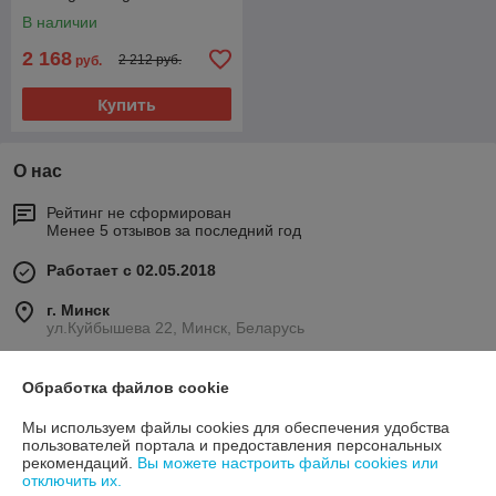
В наличии
2 168
2 212 руб.
руб.
Купить
О нас
Рейтинг не сформирован
Менее 5 отзывов за последний год
Работает с 02.05.2018
г. Минск
ул.Куйбышева 22, Минск, Беларусь
Контакты
Обработка файлов cookie
Сегодня работает с 10:00 до 19:00
Мы используем файлы cookies для обеспечения удобства
Показать весь график работы
пользователей портала и предоставления персональных
рекомендаций.
Вы можете настроить файлы cookies или
отключить их.