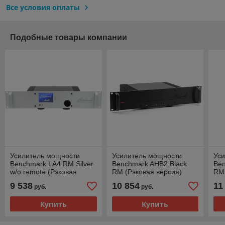
Все условия оплаты
Подобные товары компании
Усилитель мощности
Усилитель мощности
Уси
Benchmark LA4 RM Silver
Benchmark AHB2 Black
Ben
w/o remote (Рэковая
RM (Рэковая версия)
RM 
версия)
вер
9 538
10 854
11
руб.
руб.
Купить
Купить