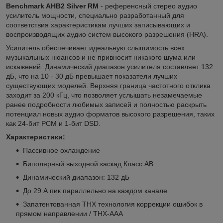
Benchmark AHB2 Silver RM
- референсный стерео аудио
усилитель мощности, специально разработанный для
соответствия характеристикам лучших записывающих и
воспроизводящих аудио систем высокого разрешения (HRA).
Усилитель обеспечивает идеальную слышимость всех
музыкальных нюансов и не привносит никакого шума или
искажений. Динамический диапазон усилителя составляет 132
дБ, что на 10 - 30 дБ превышает показатели лучших
существующих моделей. Верхняя граница частотного отклика
заходит за 200 кГц, что позволяет услышать незамечаемые
ранее подробности любимых записей и полностью раскрыть
потенциал новых аудио форматов высокого разрешения, таких
как 24-бит PCM и 1-бит DSD.
Характеристики:
Пассивное охлаждение
Биполярный выходной каскад Класс AB
Динамический диапазон: 132 дБ
До 29 А пик параллельно на каждом канале
Запатентованная THX технология коррекции ошибок в
прямом направлении / THX-AAA