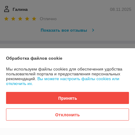
Галина
08.11.2025
Отлично
Показать все отзывы
О нас
Обработка файлов cookie
Контакты
Мы используем файлы cookies для обеспечения удобства
пользователей портала и предоставления персональных
рекомендаций.
Вы можете настроить файлы cookies или
Доставка и оплата
отключить их.
График работы
Принять
Полная версия сайта
Отклонить
Политика обработки cookies