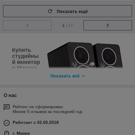
Показать ещё
1
/ 17
Купить
студийны
й монитор
в Минске
Показать всё
Студийные
мониторы —
тип
О нас
акустических
систем с
Рейтинг не сформирован
идеально
Менее 5 отзывов за последний год
ровной амплитудно-частотной характеристикой для
сведения и мастеринга. Профессионалы применяют их для
Работает с 02.05.2018
передачи самых мелких деталей звука — данный критерий
выступает одним из наиболее значительных аспектов при
г. Минск