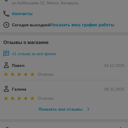
создании и сведении треков.
ул.Куйбышева 22, Минск, Беларусь
На что опираться при выборе?
Контакты
Студийные мониторы всегда отличались множеством
специфических рабочих особенностей. Чтобы купить
Показать весь график работы
Сегодня выходной
подходящее оборудование, важно уделить должное
внимание следующим факторам:
Мощность (в Ваттах).
Отзывы о магазине
Диапазон частот.
41 отзыва за всё время
Наличие DSP.
Оформление акустики (напрямую связано с
Павел
24.12.2025
качеством звука).
Отлично
Размещение фазоинвертора (воздействует на
характер низких частот).
Галина
08.11.2025
Вид усилителя, твитера и разъемов для
подключения.
Отлично
Купить студийные мониторы в Минске
Показать все отзывы
Наш интернет-магазин предлагает приобрести студийные
мониторы по выгодным ценам в Минске. Среди
ассортимента вы найдете исключительно качественную
аппаратуру — импортируем товар официально со склада